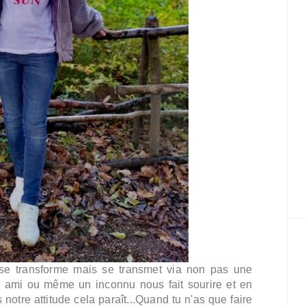
se transforme mais se transmet via non pas une
n ami ou même un inconnu nous fait sourire et en
 notre attitude cela paraît...Quand tu n'as que faire